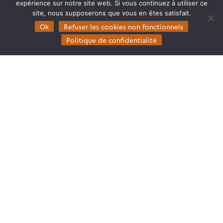
expérience sur notre site web. Si vous continuez à utiliser ce
site, nous supposerons que vous en êtes satisfait.
Theia
Ok
Refuser les cookies non fonctionnels
Gouvernance
Politique de confidentialité
Partenaires
Mentions légales
Domaines d’expertise
CES Cryosphère
CES Imagerie & Radiométrie
CES Occupation des terres
CES Eaux Continentales
CES Végétation, sols & agrosystèmes
Restez en contact
Poser une question à Theia
S’inscrire aux newsletters THEIA