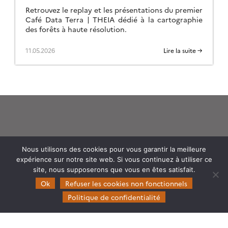
Retrouvez le replay et les présentations du premier
Café Data Terra | THEIA dédié à la cartographie
des forêts à haute résolution.
11.05.2026
Lire la suite →
Nous utilisons des cookies pour vous garantir la meilleure
Theia
expérience sur notre site web. Si vous continuez à utiliser ce
Gouvernance
site, nous supposerons que vous en êtes satisfait.
Partenaires
Ok
Refuser les cookies non fonctionnels
Mentions légales
Politique de confidentialité
Domaines d’expertise