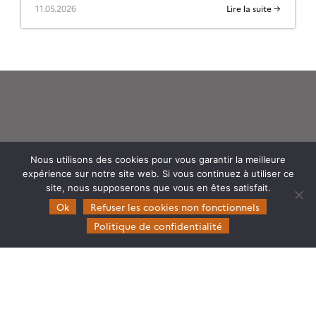
11.05.2026
Lire la suite →
Theia
Nous utilisons des cookies pour vous garantir la meilleure
Gouvernance
expérience sur notre site web. Si vous continuez à utiliser ce
site, nous supposerons que vous en êtes satisfait.
Partenaires
Ok
Refuser les cookies non fonctionnels
Mentions légales
Politique de confidentialité
Domaines d’expertise
CES Cryosphère
CES Imagerie & Radiométrie
CES Occupation des terres