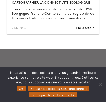
CARTOGRAPHIER LA CONNECTIVITÉ ÉCOLOGIQUE
Toutes les ressources du webinaire de l’ART
Bourgogne Franche-Comté sur la cartographie de
la connectivité écologique sont maintenant en
ligne sur la page de l’événement.
04.12.2025
Lire la suite →
Nous utilisons des cookies pour vous garantir la meilleure
Theia
expérience sur notre site web. Si vous continuez à utiliser ce
Gouvernance
site, nous supposerons que vous en êtes satisfait.
Ok
Refuser les cookies non fonctionnels
Partenaires
Politique de confidentialité
Mentions légales