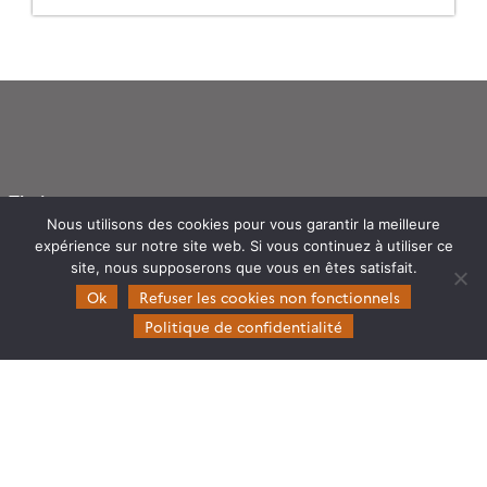
Theia
Nous utilisons des cookies pour vous garantir la meilleure
Gouvernance
expérience sur notre site web. Si vous continuez à utiliser ce
Partenaires
site, nous supposerons que vous en êtes satisfait.
Mentions légales
Ok
Refuser les cookies non fonctionnels
Politique de confidentialité
Domaines d’expertise
CES Cryosphère
CES Imagerie & Radiométrie
CES Occupation des terres
CES Eaux Continentales