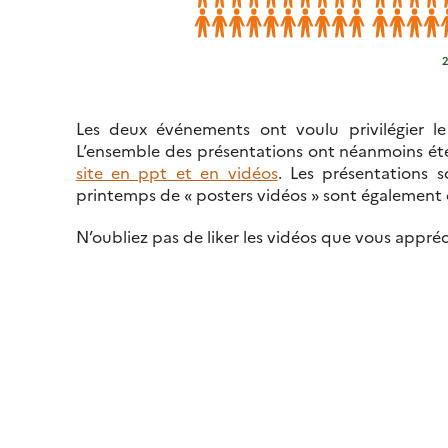
TRACTEO,
SERVATOIRE
ES
RFACES
N
Les deux événements ont voulu privilégier le
AU
L’ensemble des présentations ont néanmoins ét
PLIQUÉ
site en ppt et en vidéos
. Les présentations 
U
printemps de « posters vidéos » sont également 
AC
TRI
N’oubliez pas de liker les vidéos que vous appréc