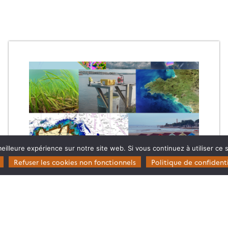
eilleure expérience sur notre site web. Si vous continuez à utiliser ce
Refuser les cookies non fonctionnels
Politique de confidenti
ATELIER DONNÉES, MÉTHODES ET
SERVICES POUR LE LITTORAL :
DÉCOUVREZ-LE PROGRAMME