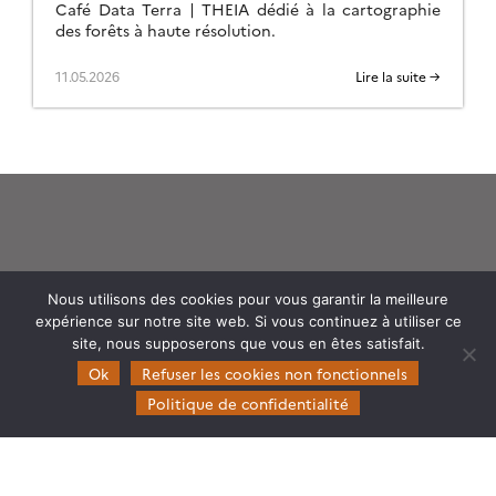
Café Data Terra | THEIA dédié à la cartographie
des forêts à haute résolution.
11.05.2026
Lire la suite →
Theia
Nous utilisons des cookies pour vous garantir la meilleure
expérience sur notre site web. Si vous continuez à utiliser ce
Gouvernance
site, nous supposerons que vous en êtes satisfait.
Partenaires
Ok
Refuser les cookies non fonctionnels
Mentions légales
Politique de confidentialité
Domaines d’expertise
CES Cryosphère