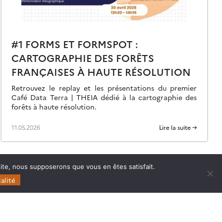
#1 FORMS ET FORMSPOT :
CARTOGRAPHIE DES FORÊTS
FRANÇAISES À HAUTE RÉSOLUTION
Retrouvez le replay et les présentations du premier
Café Data Terra | THEIA dédié à la cartographie des
forêts à haute résolution.
11.05.2026
Lire la suite →
 site, nous supposerons que vous en êtes satisfait.
alité
Follow
Follow
Follow
Follow
us
us
us
us