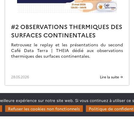
#2 OBSERVATIONS THERMIQUES DES
SURFACES CONTINENTALES
Retrouvez le replay et les présentations du second
Café Data Terra | THEIA dédié aux observations
thermiques des surfaces continentales.
28.05.2026
Lire la suite →
eilleure expérience sur notre site web. Si vous continuez à utiliser ce
Refuser les cookies non fonctionnels
Politique de confidenti
Restez en contact
Poser une question à Theia