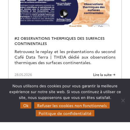
#2 OBSERVATIONS THERMIQUES DES SURFACES
CONTINENTALES
Retrouvez le replay et les présentations du second
Café Data Terra | THEIA dédié aux observations
thermiques des surfaces continentales.
28.05.2026
Lire la suite →
Nous utilisons des cookies pour vous garantir la meilleure
expérience sur notre site web. Si vous continuez à utiliser ce
site, nous supposerons que vous en êtes satisfait.
Ok
Refuser les cookies non fonctionnels
Politique de confidentialité