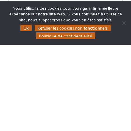
Nous utilisons des cookies pour vous garantir la meilleure
expérience sur notre site web. Si vous continuez à utiliser ce
site, nous supposerons que vous en êtes satisfait.
Ok
Refuser les cookies non fonctionnels
Politique de confidentialité
#2 OBSERVATIONS THERMIQUES DES SURFACES
CONTINENTALES
Retrouvez le replay et les présentations du second
Café Data Terra | THEIA dédié aux observations
thermiques des surfaces continentales.
28.05.2026
Lire la suite →