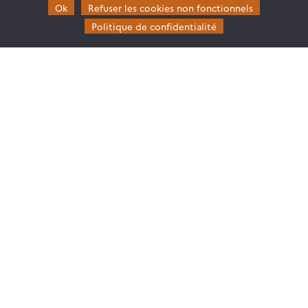
Gouvernance
Ok
Refuser les cookies non fonctionnels
Partenaires
Politique de confidentialité
Mentions légales
Domaines d’expertise
CES Cryosphère
CES Imagerie & Radiométrie
CES Occupation des terres
CES Eaux Continentales
CES Végétation, sols & agrosystèmes
Restez en contact
Poser une question à Theia
S’inscrire aux newsletters THEIA
Follow
Follow
Follow
Follow
us
us
us
us