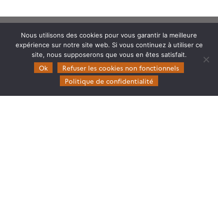
Nous utilisons des cookies pour vous garantir la meilleure
expérience sur notre site web. Si vous continuez à utiliser ce
site, nous supposerons que vous en êtes satisfait.
Ok
Refuser les cookies non fonctionnels
Theia
Politique de confidentialité
Gouvernance
Partenaires
Mentions légales
Domaines d’expertise
CES Cryosphère
CES Imagerie & Radiométrie
CES Occupation des terres
CES Eaux Continentales
CES Végétation, sols & agrosystèmes