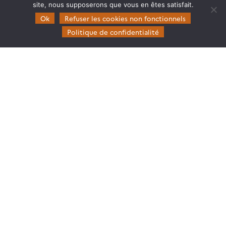
site, nous supposerons que vous en êtes satisfait.
Domaines d’expertise
Ok
Refuser les cookies non fonctionnels
CES Cryosphère
Politique de confidentialité
CES Imagerie & Radiométrie
CES Occupation des terres
CES Eaux Continentales
CES Végétation, sols & agrosystèmes
Restez en contact
Poser une question à Theia
S’inscrire aux newsletters THEIA
Follow
Follow
Follow
Follow
us
us
us
us