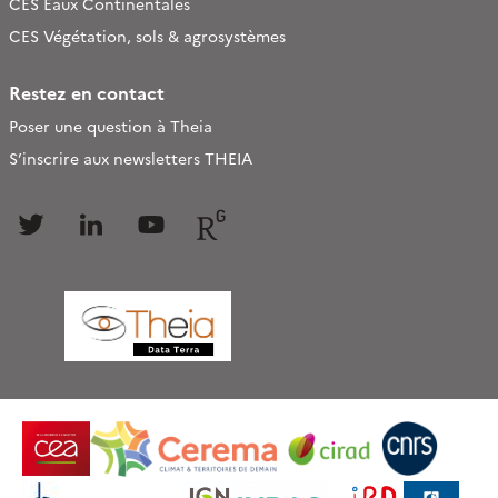
CES Eaux Continentales
CES Végétation, sols & agrosystèmes
Restez en contact
Poser une question à Theia
S’inscrire aux newsletters THEIA
Follow
Follow
Follow
Follow
us
us
us
us