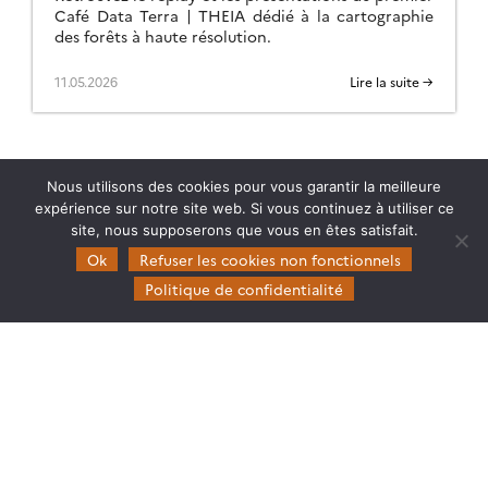
Café Data Terra | THEIA dédié à la cartographie
des forêts à haute résolution.
11.05.2026
Lire la suite →
Nous utilisons des cookies pour vous garantir la meilleure
expérience sur notre site web. Si vous continuez à utiliser ce
site, nous supposerons que vous en êtes satisfait.
Ok
Refuser les cookies non fonctionnels
Politique de confidentialité
Theia
Gouvernance
Partenaires
Mentions légales
Domaines d’expertise
CES Cryosphère