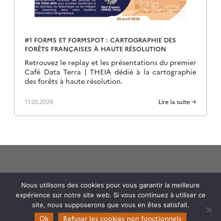
#1 FORMS ET FORMSPOT : CARTOGRAPHIE DES
FORÊTS FRANÇAISES À HAUTE RÉSOLUTION
Retrouvez le replay et les présentations du premier
Café Data Terra | THEIA dédié à la cartographie
des forêts à haute résolution.
11.05.2026
Lire la suite →
Nous utilisons des cookies pour vous garantir la meilleure
expérience sur notre site web. Si vous continuez à utiliser ce
Theia
site, nous supposerons que vous en êtes satisfait.
Gouvernance
Ok
Refuser les cookies non fonctionnels