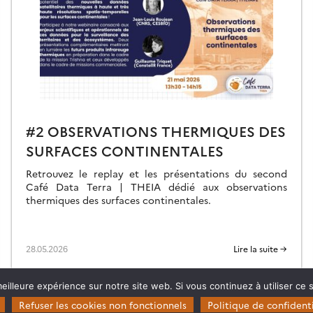
#2 OBSERVATIONS THERMIQUES DES
SURFACES CONTINENTALES
Retrouvez le replay et les présentations du second
Café Data Terra | THEIA dédié aux observations
thermiques des surfaces continentales.
28.05.2026
Lire la suite →
eilleure expérience sur notre site web. Si vous continuez à utiliser ce
Refuser les cookies non fonctionnels
Politique de confidenti