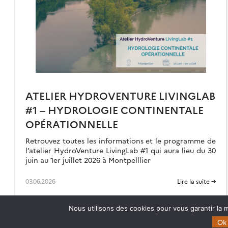
S
CI
ATELIER HYDROVENTURE LIVINGLAB
#1 – HYDROLOGIE CONTINENTALE
OPÉRATIONNELLE
Retrouvez toutes les informations et le programme de
l’atelier HydroVenture LivingLab #1 qui aura lieu du 30
juin au 1er juillet 2026 à Montpelllier
03.06.2026
Lire la suite →
Nous utilisons des cookies pour vous garantir la m
Ok