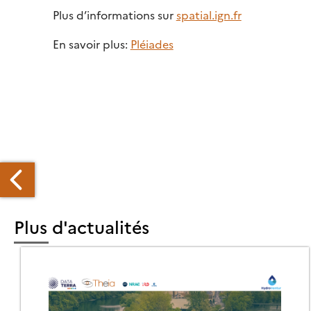
Plus d’informations sur
spatial.ign.fr
En savoir plus:
Pléiades
Plus d'actualités
OUVELLES
ONNÉES
ÉIADES
UR