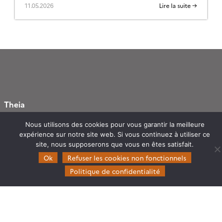
11.05.2026
Lire la suite →
Theia
Gouvernance
Nous utilisons des cookies pour vous garantir la meilleure
Partenaires
expérience sur notre site web. Si vous continuez à utiliser ce
site, nous supposerons que vous en êtes satisfait.
Mentions légales
Ok
Refuser les cookies non fonctionnels
Politique de confidentialité
Domaines d’expertise
CES Cryosphère
CES Imagerie & Radiométrie
CES Occupation des terres