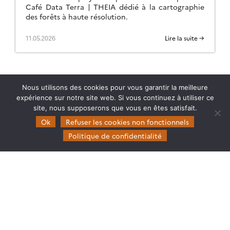
Café Data Terra | THEIA dédié à la cartographie
des forêts à haute résolution.
11.05.2026
Lire la suite →
Nous utilisons des cookies pour vous garantir la meilleure
expérience sur notre site web. Si vous continuez à utiliser ce
site, nous supposerons que vous en êtes satisfait.
Ok
Refuser les cookies non fonctionnels
Politique de confidentialité
Theia
Gouvernance
Partenaires
Mentions légales
Domaines d’expertise
CES Cryosphère