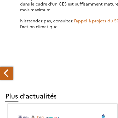
dans le cadre d’un CES est suffisamment mature
mois maximum.
N’attendez pas, consultez
l’appel à projets du 
l’action climatique.
Plus d'actualités
AJA
EST
DAPTÉ