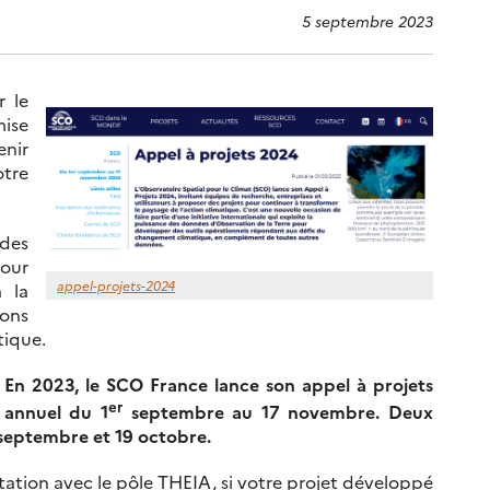
5 septembre 2023
r le
mise
enir
otre
 des
pour
appel-projets-2024
à la
ions
tique.
En 2023, le SCO France lance son appel à projets
er
annuel du 1
septembre au 17 novembre. Deux
 septembre et 19 octobre.
tion avec le pôle THEIA, si votre projet développé