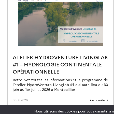
ÉVOLUTION
E
AMS
ATELIER HYDROVENTURE LIVINGLAB
#1 – HYDROLOGIE CONTINENTALE
OPÉRATIONNELLE
Retrouvez toutes les informations et le programme de
l’atelier HydroVenture LivingLab #1 qui aura lieu du 30
juin au 1er juillet 2026 à Montpelllier
03.06.2026
Lire la suite →
Nous utilisons des cookies pour vous garantir la m