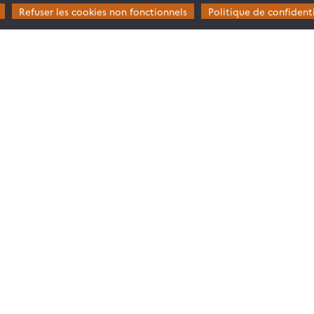
Refuser les cookies non fonctionnels
Politique de confidenti
Restez en contact
Poser une question à Theia
ie
S’inscrire aux newsletters THEIA
s
rosystèmes
© Copyright Theia -
SEDOO (Service de Données OMP)