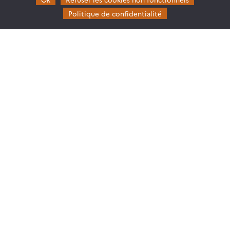
CES Imagerie & Radiométrie
Politique de confidentialité
CES Occupation des terres
CES Eaux Continentales
CES Végétation, sols & agrosystèmes
Restez en contact
Poser une question à Theia
S’inscrire aux newsletters THEIA
Follow
Follow
Follow
Follow
us
us
us
us