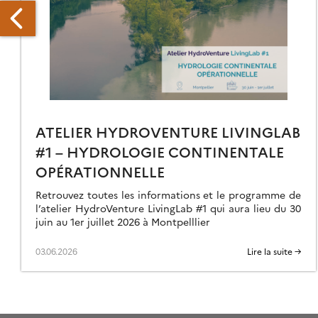
ELIER
S
ATELIER HYDROVENTURE LIVINGLAB
RFACES
RIGUÉES
#1 – HYDROLOGIE CONTINENTALE
OPÉRATIONNELLE
Retrouvez toutes les informations et le programme de
l’atelier HydroVenture LivingLab #1 qui aura lieu du 30
juin au 1er juillet 2026 à Montpelllier
03.06.2026
Lire la suite →