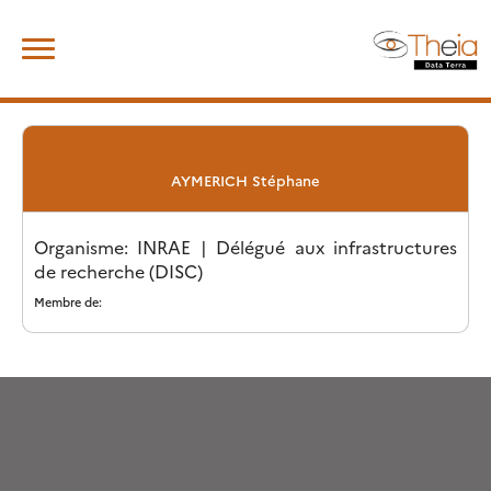
Skip
Rechercher :
to
content
AYMERICH
Stéphane
Organisme: INRAE | Délégué aux infrastructures
de recherche (DISC)
Membre de: