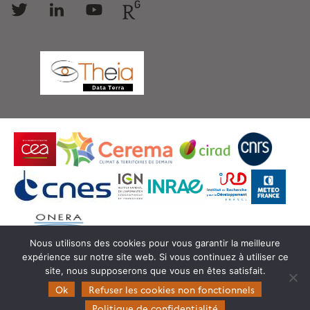
Follow
Follow
Follow
Follow
us
us
us
us
Nous utilisons des cookies pour vous garantir la meilleure
expérience sur notre site web. Si vous continuez à utiliser ce
© Copyright Theia -
SEDOO (Service de Données
site, nous supposerons que vous en êtes satisfait.
OMP)
Ok
Refuser les cookies non fonctionnels
Politique de confidentialité