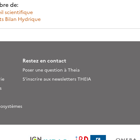
re de:
l scientifique
ts Bilan Hydrique
Restez en contact
Poser une question à Theia
ie
S’inscrire aux newsletters THEIA
s
rosystèmes