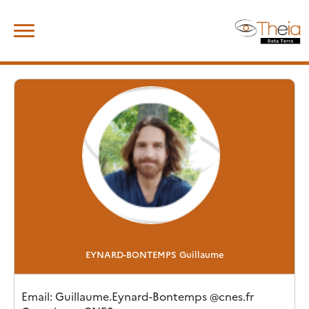
Skip
Rechercher :
to
content
EYNARD-BONTEMPS
Guillaume
Email
: Guillaume.Eynard-Bontemps
@
cnes.fr