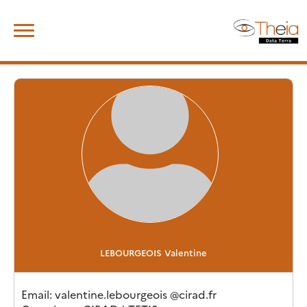
Skip
Rechercher :
to
content
LEBOURGEOIS
Valentine
Email
: valentine.lebourgeois
@
cirad.fr