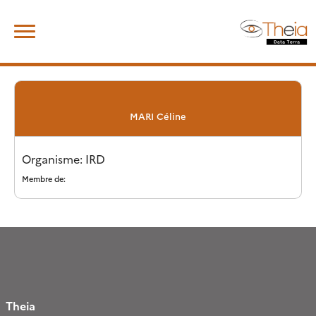
Skip
Rechercher :
to
content
MARI
Céline
Organisme: IRD
Membre de:
Theia