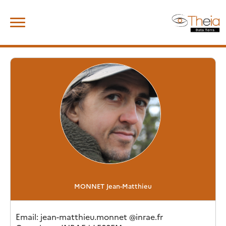
Skip
Rechercher :
to
content
MONNET
Jean-Matthieu
Email
: jean-matthieu.monnet
@
inrae.fr