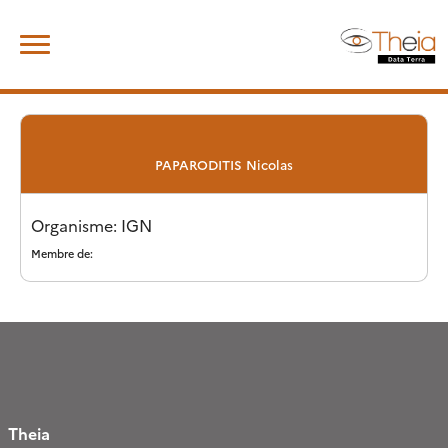
Skip
Rechercher :
to
content
PAPARODITIS
Nicolas
Organisme: IGN
Membre de:
Theia