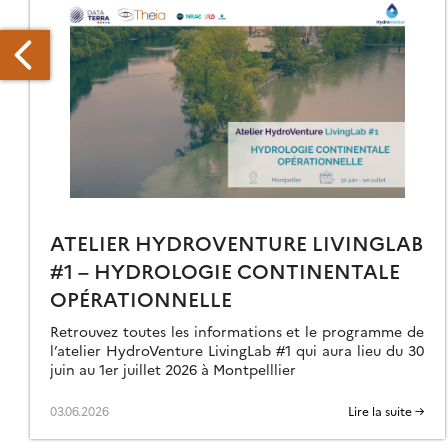
OUVEAUX
RODUITS
WH
UR
ATELIER HYDROVENTURE LIVINGLAB
AMÉRIQUE
#1 – HYDROLOGIE CONTINENTALE
U
OPÉRATIONNELLE
UD
Retrouvez toutes les informations et le programme de
l’atelier HydroVenture LivingLab #1 qui aura lieu du 30
juin au 1er juillet 2026 à Montpelllier
03.06.2026
Lire la suite →