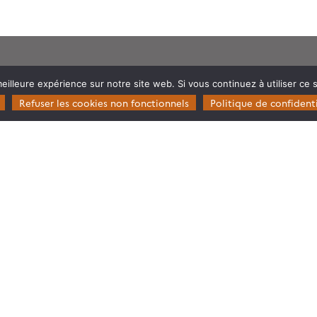
Restez en contact
eilleure expérience sur notre site web. Si vous continuez à utiliser ce
Poser une question à Theia
Refuser les cookies non fonctionnels
Politique de confidenti
ie
S’inscrire aux newsletters THEIA
s
rosystèmes