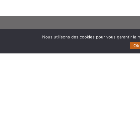
Theia
Domaines d’expertise
Nous utilisons des cookies pour vous garantir la m
Gouvernance
CES Cryosphère
Ok
Partenaires
CES Imagerie & Radiométr
Mentions légales
CES Occupation des terre
CES Eaux Continentales
CES Végétation, sols & ag