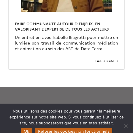
FAIRE COMMUNAUTÉ AUTOUR D’ENJEUX, EN
VALORISANT L’EXPERTISE DE TOUS LES ACTEURS
Un entretien avec Isabelle Biagiotti pour mettre en
lumière son travail de communication médiation
et animation au sein des ART de Data Terra.
Lire la suite →
Nous utilisons des cookies pour vous garantir la meilleure
expérience sur notre site web. Si vous continuez à utiliser ce
Theia
site, nous supposerons que vous en êtes satisfait.
Gouvernance
Ok
Refuser les cookies non fonctionnels