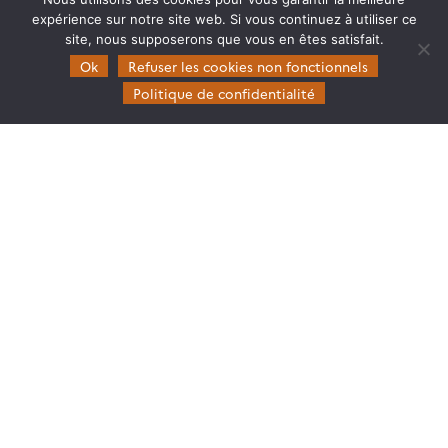
Mentions légales
expérience sur notre site web. Si vous continuez à utiliser ce
site, nous supposerons que vous en êtes satisfait.
Domaines d’expertise
Ok
Refuser les cookies non fonctionnels
CES Cryosphère
Politique de confidentialité
CES Imagerie & Radiométrie
CES Occupation des terres
CES Eaux Continentales
CES Végétation, sols & agrosystèmes
Restez en contact
Poser une question à Theia
S’inscrire aux newsletters THEIA
Follow
Follow
Follow
Follow
us
us
us
us