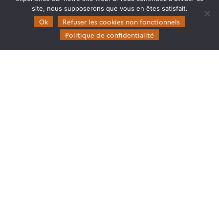
site, nous supposerons que vous en êtes satisfait.
Domaines d’expertise
Ok
Refuser les cookies non fonctionnels
CES Cryosphère
Politique de confidentialité
CES Imagerie & Radiométrie
CES Occupation des terres
CES Eaux Continentales
CES Végétation, sols & agrosystèmes
Restez en contact
Poser une question à Theia
S’inscrire aux newsletters THEIA
Follow
Follow
Follow
Follow
us
us
us
us