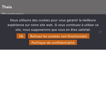
Theia
Gouvernance
Partenaires
Nous utilisons des cookies pour vous garantir la meilleure
expérience sur notre site web. Si vous continuez à utiliser ce
Mentions légales
site, nous supposerons que vous en êtes satisfait.
Ok
Refuser les cookies non fonctionnels
Domaines d’expertise
Politique de confidentialité
CES Cryosphère
CES Imagerie & Radiométrie
CES Occupation des terres
CES Eaux Continentales
CES Végétation, sols & agrosystèmes
Restez en contact
Poser une question à Theia
S’inscrire aux newsletters THEIA