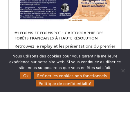
#1 FORMS ET FORMSPOT : CARTOGRAPHIE DES
FORÊTS FRANÇAISES À HAUTE RÉSOLUTION
Retrouvez le replay et les présentations du premier
Café Data Terra | THEIA dédié à la cartographie
Nous utilisons des cookies pour vous garantir la meilleure
des forêts à haute résolution.
expérience sur notre site web. Si vous continuez à utiliser ce
site, nous supposerons que vous en êtes satisfait.
11.05.2026
Lire la suite →
Ok
Refuser les cookies non fonctionnels
Politique de confidentialité
Theia