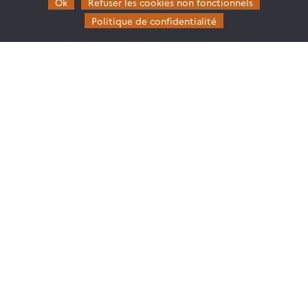
Ok
Refuser les cookies non fonctionnels
Politique de confidentialité
Theia
Gouvernance
Partenaires
Mentions légales
Domaines d’expertise
CES Cryosphère
CES Imagerie & Radiométrie
CES Occupation des terres
CES Eaux Continentales
CES Végétation, sols & agrosystèmes
Restez en contact