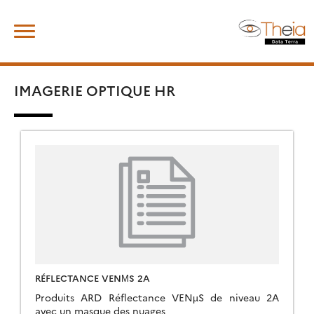
Skip
Rechercher :
to
content
IMAGERIE OPTIQUE HR
RÉFLECTANCE VENΜS 2A
Produits ARD Réflectance VENµS de niveau 2A
avec un masque des nuages