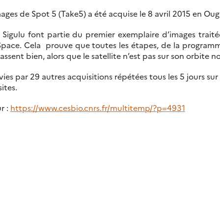
mages de Spot 5 (Take5) a été acquise le 8 avril 2015 en Ou
île Sigulu font partie du premier exemplaire d’images trai
pace. Cela prouve que toutes les étapes, de la programma
assent bien, alors que le satellite n’est pas sur son orbite n
es par 29 autres acquisitions répétées tous les 5 jours sur ce
ites.
r :
https://www.cesbio.cnrs.fr/multitemp/?p=4931