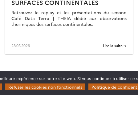
SURFACES CONTINENTALES
Retrouvez le replay et les présentations du second
Café Data Terra | THEIA dédié aux observations
thermiques des surfaces continentales.
28.05.2026
Lire la suite →
eilleure expérience sur notre site web. Si vous continuez à utiliser ce
Refuser les cookies non fonctionnels
Politique de confidenti
Restez en contact
Poser une question à Theia
ie
S’inscrire aux newsletters THEIA
s
rosystèmes