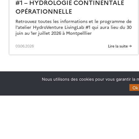
#1 – HYDROLOGIE CONTINENTALE
OPÉRATIONNELLE
Retrouvez toutes les informations et le programme de
l’atelier HydroVenture LivingLab #1 qui aura lieu du 30
juin au 1er juillet 2026 à Montpelllier
03.06.2026
Lire la suite →
Nous utilisons des cookies pour vous garantir la m
Ok
Theia
Domaines d’expertise
Gouvernance
CES Cryosphère
Partenaires
CES Imagerie & Radiométr
Mentions légales
CES Occupation des terre
CES Eaux Continentales
CES Végétation, sols & ag