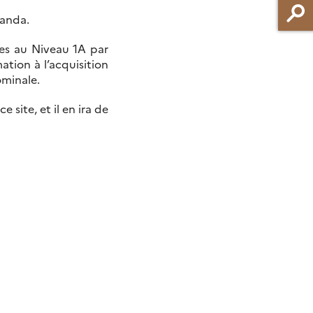
ganda.
tées au Niveau 1A par
tion à l’acquisition
ominale.
 site, et il en ira de