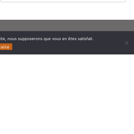
Follow
Follow
Follow
Follow
 site, nous supposerons que vous en êtes satisfait.
us
us
us
us
alité