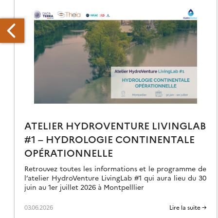
ENCONTRE
ILISATEURS
ÉOSUD
ATELIER HYDROVENTURE LIVINGLAB
#1 – HYDROLOGIE CONTINENTALE
OPÉRATIONNELLE
Retrouvez toutes les informations et le programme de
l’atelier HydroVenture LivingLab #1 qui aura lieu du 30
juin au 1er juillet 2026 à Montpelllier
03.06.2026
Lire la suite →