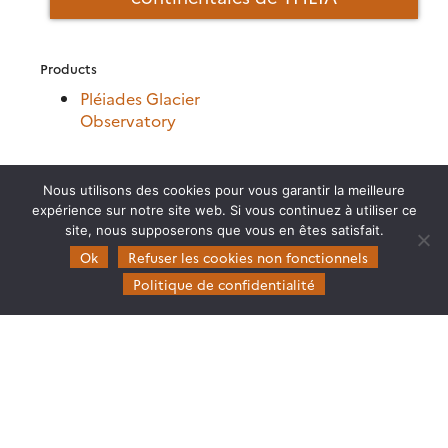
Products
Pléiades Glacier
Observatory
Nous utilisons des cookies pour vous garantir la meilleure
expérience sur notre site web. Si vous continuez à utiliser ce
site, nous supposerons que vous en êtes satisfait.
Ok
Refuser les cookies non fonctionnels
Politique de confidentialité
Theia
Gouvernance
Partenaires
Mentions légales
Domaines d’expertise