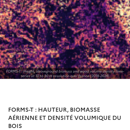
FORMS-T : Height, aboveground biomass and wood volume density time-
series at 10 to 30 m resolution over france (2018-2024)
FORMS-T : HAUTEUR, BIOMASSE
AÉRIENNE ET DENSITÉ VOLUMIQUE DU
BOIS