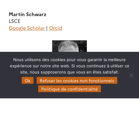
Martin Schwarz
LSCE
Google Scholar
|
Orcid
Nous utilisons des cookies pour vous garantir la meilleure
expérience sur notre site web. Si vous continuez à utiliser ce
site, nous supposerons que vous en êtes satisfait.
Ok
Refuser les cookies non fonctionnels
Politique de confidentialité
Jean-Pierre Wigneron
INRAE | IPSA
ResearchGate
| Google Scholar
Contributions
FR
|
EN