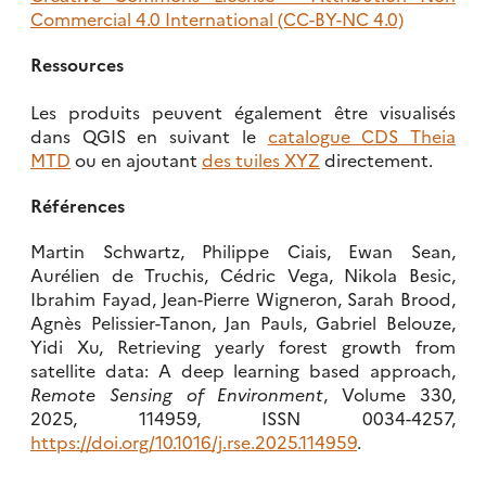
Commercial 4.0 International (CC-BY-NC 4.0)
Ressources
Les produits peuvent également être visualisés
dans QGIS en suivant le
catalogue CDS Theia
MTD
ou en ajoutant
des tuiles XYZ
directement.
Références
Martin Schwartz, Philippe Ciais, Ewan Sean,
Aurélien de Truchis, Cédric Vega, Nikola Besic,
Ibrahim Fayad, Jean-Pierre Wigneron, Sarah Brood,
Agnès Pelissier-Tanon, Jan Pauls, Gabriel Belouze,
Yidi Xu, Retrieving yearly forest growth from
satellite data: A deep learning based approach,
Remote Sensing of Environment
, Volume 330,
2025, 114959, ISSN 0034-4257,
https://doi.org/10.1016/j.rse.2025.114959
.