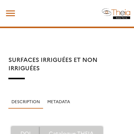
Skip
Rechercher :
to
content
SURFACES IRRIGUÉES ET NON
IRRIGUÉES
DESCRIPTION
METADATA
DOI
Catalogue THEIA