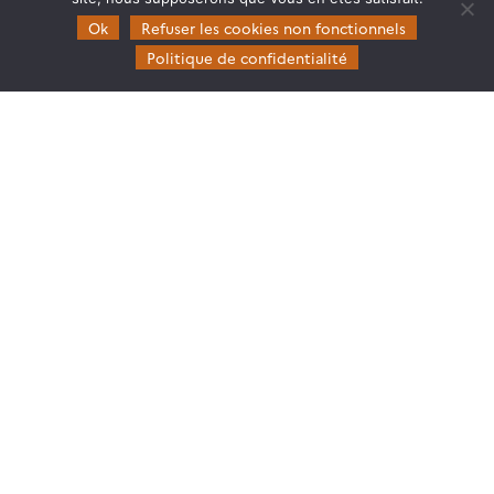
Ok
Refuser les cookies non fonctionnels
Politique de confidentialité
Theia
Gouvernance
Partenaires
Mentions légales
Domaines d’expertise
CES Cryosphère
CES Imagerie & Radiométrie
CES Occupation des terres
CES Eaux Continentales
CES Végétation, sols & agrosystèmes