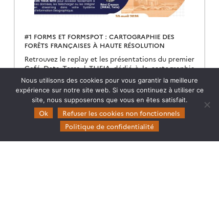
#1 FORMS ET FORMSPOT : CARTOGRAPHIE DES
FORÊTS FRANÇAISES À HAUTE RÉSOLUTION
Retrouvez le replay et les présentations du premier
Café Data Terra | THEIA dédié à la cartographie
des forêts à haute résolution.
Nous utilisons des cookies pour vous garantir la meilleure
expérience sur notre site web. Si vous continuez à utiliser ce
11.05.2026
Lire la suite →
site, nous supposerons que vous en êtes satisfait.
Ok
Refuser les cookies non fonctionnels
Politique de confidentialité
Theia
Gouvernance