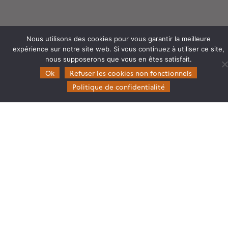
Theia
Nous utilisons des cookies pour vous garantir la meilleure
expérience sur notre site web. Si vous continuez à utiliser ce site,
Gouvernance
nous supposerons que vous en êtes satisfait.
Partenaires
Ok
Refuser les cookies non fonctionnels
Mentions légales
Politique de confidentialité
Domaines d’expertise
CES Cryosphère
CES Imagerie & Radiométrie
CES Occupation des terres
CES Eaux Continentales
CES Végétation, sols & agrosystèmes
Restez en contact
Poser une question à Theia