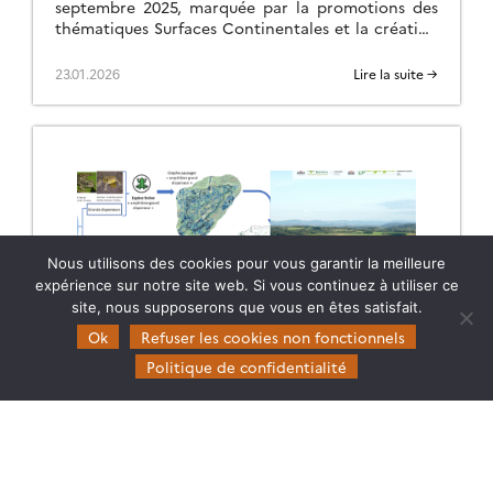
septembre 2025, marquée par la promotions des
thématiques Surfaces Continentales et la création
d’une ART.
23.01.2026
Lire la suite →
Nous utilisons des cookies pour vous garantir la meilleure
expérience sur notre site web. Si vous continuez à utiliser ce
site, nous supposerons que vous en êtes satisfait.
Ok
Refuser les cookies non fonctionnels
CARTOGRAPHIER LA CONNECTIVITÉ ÉCOLOGIQUE
Politique de confidentialité
Toutes les ressources du webinaire de l’ART
Bourgogne Franche-Comté sur la cartographie de
la connectivité écologique sont maintenant en
ligne sur la page de l’événement.
04.12.2025
Lire la suite →