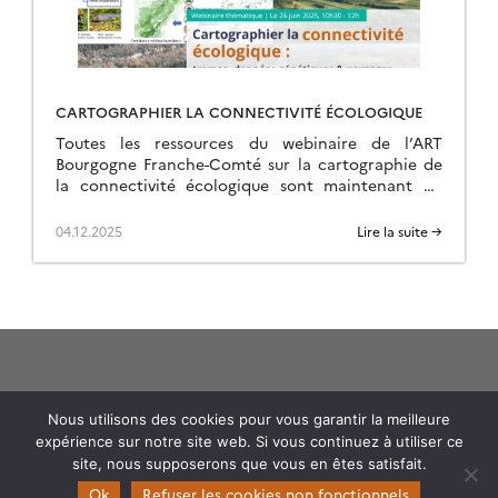
CARTOGRAPHIER LA CONNECTIVITÉ ÉCOLOGIQUE
Toutes les ressources du webinaire de l’ART
Bourgogne Franche-Comté sur la cartographie de
la connectivité écologique sont maintenant en
ligne sur la page de l’événement.
04.12.2025
Lire la suite →
Nous utilisons des cookies pour vous garantir la meilleure
expérience sur notre site web. Si vous continuez à utiliser ce
Theia
site, nous supposerons que vous en êtes satisfait.
Gouvernance
Ok
Refuser les cookies non fonctionnels