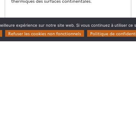
thermiques des surfaces continentales.
28.05.2026
Lire la suite →
eilleure expérience sur notre site web. Si vous continuez à utiliser ce
Refuser les cookies non fonctionnels
Politique de confidenti
Restez en contact
Poser une question à Theia
ie
S’inscrire aux newsletters THEIA
s
rosystèmes