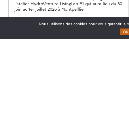
l’atelier HydroVenture LivingLab #1 qui aura lieu du 30
juin au 1er juillet 2026 à Montpelllier
03.06.2026
Lire la suite →
Nous utilisons des cookies pour vous garantir la m
Ok
Theia
Domaines d’expertise
Gouvernance
CES Cryosphère
Partenaires
CES Imagerie & Radiométr
Mentions légales
CES Occupation des terre
CES Eaux Continentales
CES Végétation, sols & ag