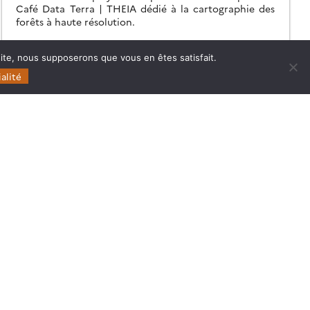
Café Data Terra | THEIA dédié à la cartographie des
forêts à haute résolution.
11.05.2026
Lire la suite →
 site, nous supposerons que vous en êtes satisfait.
alité
Follow
Follow
Follow
Follow
us
us
us
us