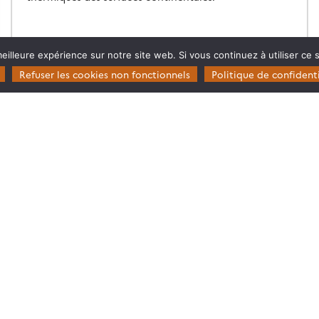
28.05.2026
Lire la suite →
eilleure expérience sur notre site web. Si vous continuez à utiliser ce
Refuser les cookies non fonctionnels
Politique de confidenti
Restez en contact
Poser une question à Theia
ie
S’inscrire aux newsletters THEIA
s
rosystèmes