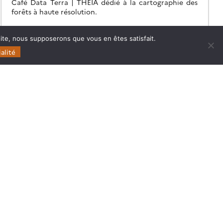
Café Data Terra | THEIA dédié à la cartographie des
forêts à haute résolution.
11.05.2026
Lire la suite →
 site, nous supposerons que vous en êtes satisfait.
alité
Follow
Follow
Follow
Follow
us
us
us
us