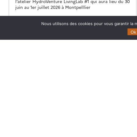
l’atelier HydroVenture LivingLab #1 qui aura lieu du 30
juin au 1er juillet 2026 à Montpelllier
03.06.2026
Lire la suite →
Nous utilisons des cookies pour vous garantir la m
Ok
Theia
Domaines d’expertise
Gouvernance
CES Cryosphère
Partenaires
CES Imagerie & Radiométr
Mentions légales
CES Occupation des terre
CES Eaux Continentales
CES Végétation, sols & ag