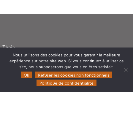
Theia
Nous utilisons des cookies pour vous garantir la meilleure
Gouvernance
expérience sur notre site web. Si vous continuez à utiliser ce
Partenaires
site, nous supposerons que vous en êtes satisfait.
Mentions légales
Ok
Refuser les cookies non fonctionnels
Politique de confidentialité
Domaines d’expertise
CES Cryosphère
CES Imagerie & Radiométrie
CES Occupation des terres
CES Eaux Continentales
CES Végétation, sols & agrosystèmes